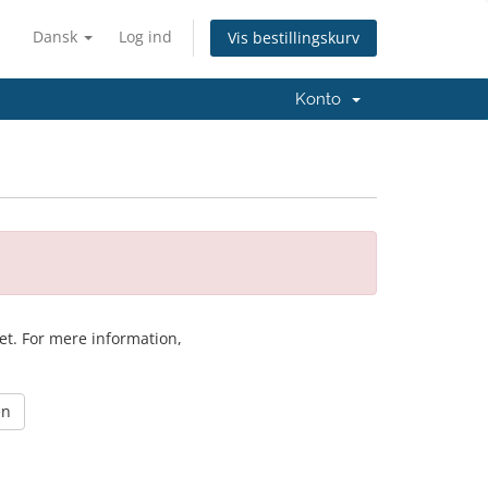
Dansk
Log ind
Vis bestillingskurv
Konto
ket. For mere information,
en