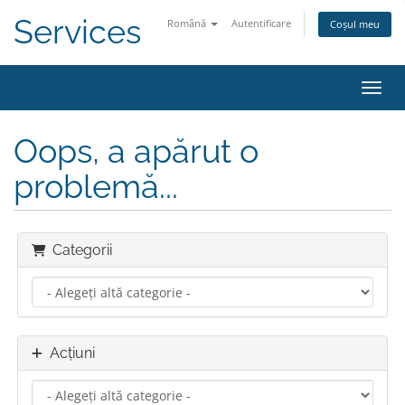
Services
Română
Autentificare
Coșul meu
Navig
Oops, a apărut o
problemă...
Categorii
Acțiuni