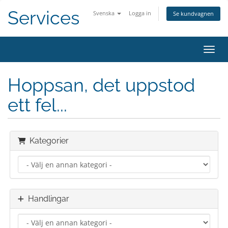
Services
Svenska
Logga in
Se kundvagnen
Växla
Hoppsan, det uppstod
ett fel...
Kategorier
Handlingar